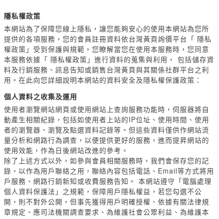
隱私權政策
本網站為了保障您線上隱私，讓您能夠安心的使用本網站為您所
提供的各項服務，您的會員註冊資料依台灣黃頁詢價平台「 隱私
權政策」受到保護與規範。您瞭解當您在使用本服務時，您同意
本服務依據「 隱私權政策」進行資料的蒐集與利用， 包括儲存資
料及行銷服務、訊息告知或銷售台灣黃頁與其關係社群平台之利
用。在此向您詳細說明本網站的資料安全及隱私權保護政策：
個人資料之收集及運用
使用者瀏覽網站網頁或使用網站上查詢服務功能時，伺服器將自
動產生相關紀錄，包括如使用者上站的IP位址、使用時間、使用
者的瀏覽器、瀏覽及點選資料記錄等。但這些資料僅供作網站流
量分析和網路行為調查，以便提供更好的服務，進而提昇網站的
使用效能，作為日後網站改進的參考。
除了上述方式以外，如參與會員相關服務時，我們會保存您的記
錄，以作為用戶聯絡之用，聯絡內容包括電話、Email等方式將用
戶服務、網路行銷新知或收費服務告知。 本網站遵守「電腦處理
個人資料保護法」之規範，保障用戶隱私權益，若您勾選不公
開，則不對外公開，但事先獲得用戶明確授權、依據有關法律規
章規定、應司法機關調查要求、為維護社會公眾利益、為維護本