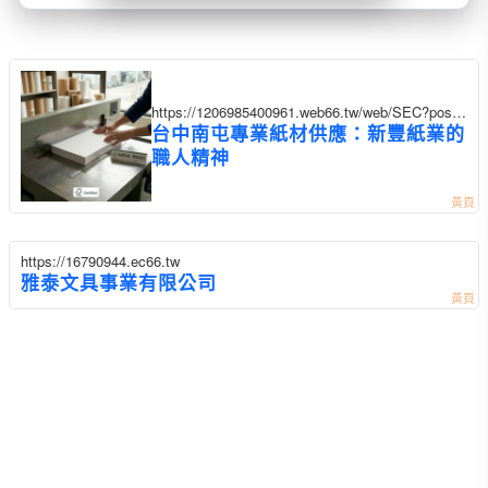
https://1206985400961.web66.tw/web/SEC?postI
d=1355404
台中南屯專業紙材供應：新豐紙業的
職人精神
https://16790944.ec66.tw
雅泰文具事業有限公司