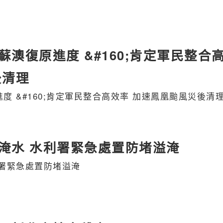
澳復原進度 &#160;肯定軍民整合
後清理
 &#160;肯定軍民整合高效率 加速鳳凰颱風災後清
淹水 水利署緊急處置防堵溢淹
榮鄉明利村淹水 水利署緊急處置防堵溢淹