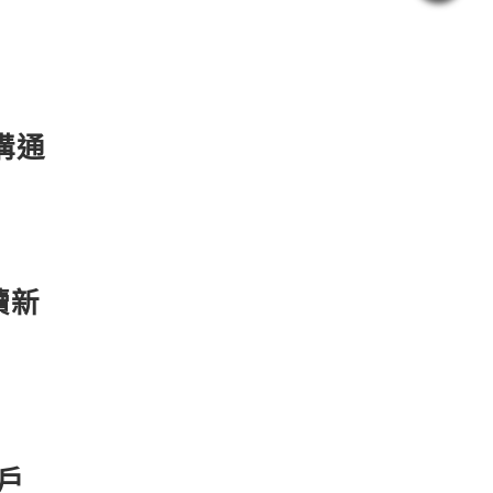
溝通
續新
戶